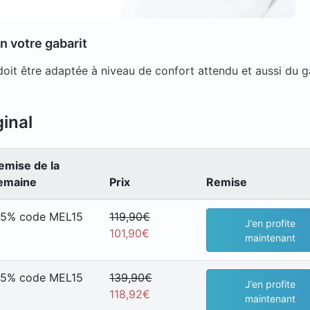
n votre gabarit
 doit être adaptée à niveau de confort attendu et aussi du g
ginal
emise de la
emaine
Prix
Remise
15% code MEL15
119,90€
J’en profite
101,90€
maintenant
15% code MEL15
139,90€
J’en profite
118,92€
maintenant