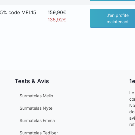
15% code MEL15
159,90€
J’en profite
135,92€
maintenant
Tests & Avis
1
Le
Surmatelas Mello
co
No
Surmatelas Nyte
do
av
Surmatelas Emma
ré
Surmatelas Tediber