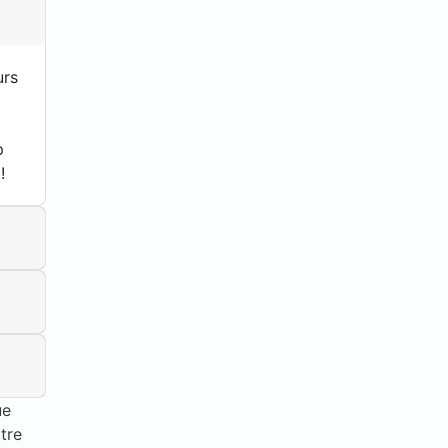
urs
p
!
ue
tre