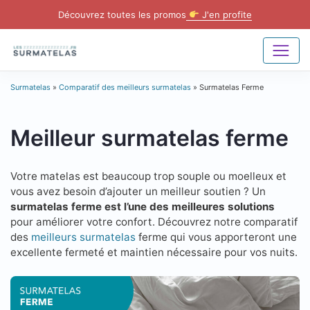
Skip
Découvrez toutes les promos
J'en profite
to
content
Surmatelas
»
Comparatif des meilleurs surmatelas
»
Surmatelas Ferme
Meilleur surmatelas ferme
Votre matelas est beaucoup trop souple ou moelleux et
vous avez besoin d’ajouter un meilleur soutien ? Un
surmatelas ferme est l’une des meilleures solutions
pour améliorer votre confort. Découvrez notre comparatif
des
meilleurs surmatelas
ferme qui vous apporteront une
excellente fermeté et maintien nécessaire pour vos nuits.