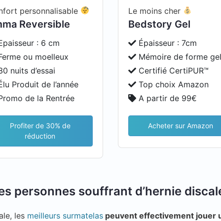
fort personnalisable
Le moins cher
ma Reversible
Bedstory Gel
paisseur : 6 cm
Épaisseur : 7cm
erme ou moelleux
Mémoire de forme ge
0 nuits d’essai
Certifié CertiPUR™
lu Produit de l’année
Top choix Amazon
romo de la Rentrée
A partir de 99€
Profiter de 30% de
Acheter sur Amazon
réduction
les personnes souffrant d’hernie discal
ale, les
meilleurs surmatelas
peuvent effectivement jouer 