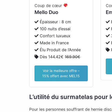
Coup de cœur
Con
Mello Duo
Em
Épaisseur : 8 cm
E
100 nuits d’essai
F
Confort luxueux
3
Made in France
É
Élu Produit de l’Année
P
Dès 144.42€
169.90€
Voir la meilleure offre –
15% offert avec MEL15
L’utilité du surmatelas pour 
Pour les personnes souffrant de hernie disc