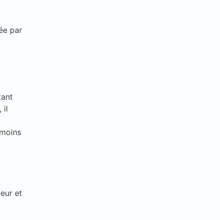
ée par
tant
 il
 moins
eur et