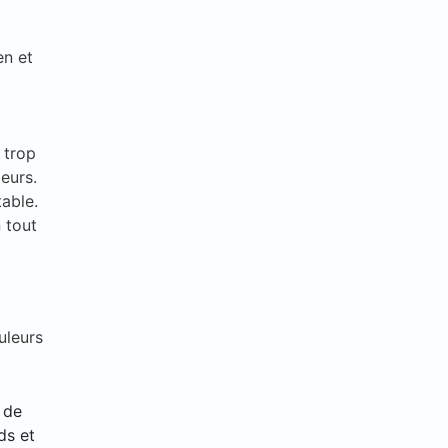
en et
 trop
eurs.
able.
 tout
uleurs
 de
ds et