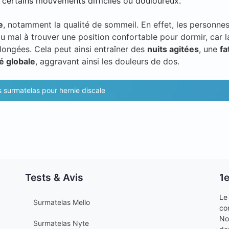
 certains mouvements difficiles ou douloureux.
e
, notamment la qualité de sommeil. En effet, les personne
du mal à trouver une position confortable pour dormir, car l
allongées. Cela peut ainsi entraîner des
nuits agitées
, une
fa
té globale
, aggravant ainsi les douleurs de dos.
es surmatelas pour hernie discale
Tests & Avis
1
Le
Surmatelas Mello
co
No
Surmatelas Nyte