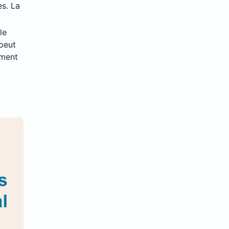
es. La
le
 peut
ement